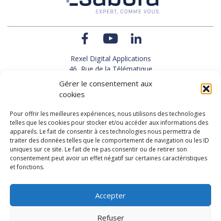
Rexel Digital Applications
46, Rue de la Télématique
Le Polygone 42000 SAINT-ETIENNE
Gérer le consentement aux
TEL : 33(0)4 77 92 28 60
cookies
FAX : 33(0)4 77 92 28 61
SUPPORT : 33(0)4 69 68 82 10
Pour offrir les meilleures expériences, nous utilisons des technologies
telles que les cookies pour stocker et/ou accéder aux informations des
appareils. Le fait de consentir à ces technologies nous permettra de
NOUS CONTACTER
traiter des données telles que le comportement de navigation ou les ID
uniques sur ce site. Le fait de ne pas consentir ou de retirer son
consentement peut avoir un effet négatif sur certaines caractéristiques
et fonctions.
Actualités
Carrières
Accepter
Refuser