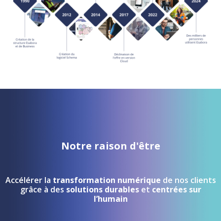
Notre raison d'être
Accélérer la
transformation numérique
de nos clients
grâce à des
solutions durables
et
centrées sur
l’humain