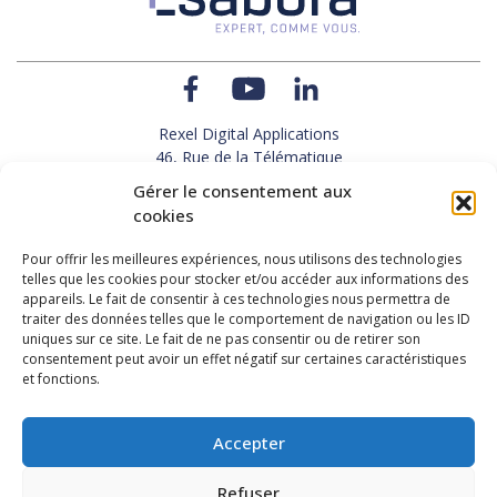
Rexel Digital Applications
46, Rue de la Télématique
Le Polygone 42000 SAINT-ETIENNE
Gérer le consentement aux
TEL : 33(0)4 77 92 28 60
cookies
FAX : 33(0)4 77 92 28 61
SUPPORT : 33(0)4 69 68 82 10
Pour offrir les meilleures expériences, nous utilisons des technologies
telles que les cookies pour stocker et/ou accéder aux informations des
appareils. Le fait de consentir à ces technologies nous permettra de
NOUS CONTACTER
traiter des données telles que le comportement de navigation ou les ID
uniques sur ce site. Le fait de ne pas consentir ou de retirer son
consentement peut avoir un effet négatif sur certaines caractéristiques
et fonctions.
Actualités
Carrières
Accepter
Refuser