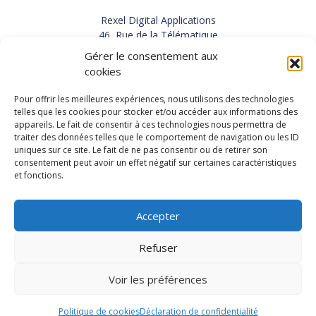
Rexel Digital Applications
46, Rue de la Télématique
Le Polygone 42000 SAINT-ETIENNE
Gérer le consentement aux
TEL : 33(0)4 77 92 28 60
cookies
FAX : 33(0)4 77 92 28 61
SUPPORT : 33(0)4 69 68 82 10
Pour offrir les meilleures expériences, nous utilisons des technologies
telles que les cookies pour stocker et/ou accéder aux informations des
appareils. Le fait de consentir à ces technologies nous permettra de
NOUS CONTACTER
traiter des données telles que le comportement de navigation ou les ID
uniques sur ce site. Le fait de ne pas consentir ou de retirer son
consentement peut avoir un effet négatif sur certaines caractéristiques
et fonctions.
Actualités
Carrières
Accepter
Refuser
Copyright 2026, Rexel Digital Applications
Démo
Politique de protection des données personnelles
-
Voir les préférences
Mentions légales
-
Conditions générales de vente
-
Recrutement
Politique de cookies
Déclaration de confidentialité