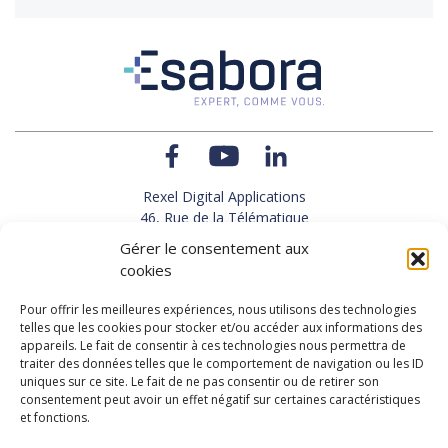
Rexel Digital Applications
46, Rue de la Télématique
Le Polygone 42000 SAINT-ETIENNE
Gérer le consentement aux
TEL : 33(0)4 77 92 28 60
cookies
FAX : 33(0)4 77 92 28 61
SUPPORT : 33(0)4 69 68 82 10
Pour offrir les meilleures expériences, nous utilisons des technologies
telles que les cookies pour stocker et/ou accéder aux informations des
appareils. Le fait de consentir à ces technologies nous permettra de
NOUS CONTACTER
traiter des données telles que le comportement de navigation ou les ID
uniques sur ce site. Le fait de ne pas consentir ou de retirer son
consentement peut avoir un effet négatif sur certaines caractéristiques
et fonctions.
Actualités