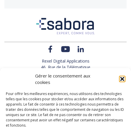
Rexel Digital Applications
46, Rue de la Télématique
Le Polygone 42000 SAINT-ETIENNE
Gérer le consentement aux
TEL : 33(0)4 77 92 28 60
cookies
FAX : 33(0)4 77 92 28 61
SUPPORT : 33(0)4 69 68 82 10
Pour offrir les meilleures expériences, nous utilisons des technologies
telles que les cookies pour stocker et/ou accéder aux informations des
appareils. Le fait de consentir à ces technologies nous permettra de
NOUS CONTACTER
traiter des données telles que le comportement de navigation ou les ID
uniques sur ce site. Le fait de ne pas consentir ou de retirer son
consentement peut avoir un effet négatif sur certaines caractéristiques
et fonctions.
Actualités