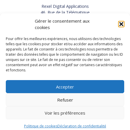
Rexel Digital Applications
46, Rue de la Télématique
Le Polygone 42000 SAINT-ETIENNE
Gérer le consentement aux
TEL : 33(0)4 77 92 28 60
cookies
FAX : 33(0)4 77 92 28 61
SUPPORT : 33(0)4 69 68 82 10
Pour offrir les meilleures expériences, nous utilisons des technologies
telles que les cookies pour stocker et/ou accéder aux informations des
appareils. Le fait de consentir à ces technologies nous permettra de
NOUS CONTACTER
traiter des données telles que le comportement de navigation ou les ID
uniques sur ce site. Le fait de ne pas consentir ou de retirer son
consentement peut avoir un effet négatif sur certaines caractéristiques
et fonctions.
Actualités
Carrières
Accepter
Refuser
Copyright 2026, Rexel Digital Applications
Démo
Politique de protection des données personnelles
-
Voir les préférences
Mentions légales
-
Conditions générales de vente
-
Recrutement
Politique de cookies
Déclaration de confidentialité