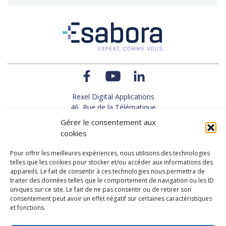
Rexel Digital Applications
46, Rue de la Télématique
Le Polygone 42000 SAINT-ETIENNE
Gérer le consentement aux
TEL : 33(0)4 77 92 28 60
cookies
FAX : 33(0)4 77 92 28 61
SUPPORT : 33(0)4 69 68 82 10
Pour offrir les meilleures expériences, nous utilisons des technologies
telles que les cookies pour stocker et/ou accéder aux informations des
appareils. Le fait de consentir à ces technologies nous permettra de
NOUS CONTACTER
traiter des données telles que le comportement de navigation ou les ID
uniques sur ce site. Le fait de ne pas consentir ou de retirer son
consentement peut avoir un effet négatif sur certaines caractéristiques
et fonctions.
Actualités