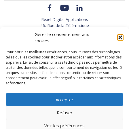
Rexel Digital Applications
46, Rue de la Télématique
Le Polygone 42000 SAINT-ETIENNE
Gérer le consentement aux
TEL : 33(0)4 77 92 28 60
cookies
FAX : 33(0)4 77 92 28 61
SUPPORT : 33(0)4 69 68 82 10
Pour offrir les meilleures expériences, nous utilisons des technologies
telles que les cookies pour stocker et/ou accéder aux informations des
appareils. Le fait de consentir à ces technologies nous permettra de
NOUS CONTACTER
traiter des données telles que le comportement de navigation ou les ID
uniques sur ce site. Le fait de ne pas consentir ou de retirer son
consentement peut avoir un effet négatif sur certaines caractéristiques
et fonctions.
Actualités
Carrières
Accepter
Refuser
Copyright 2026, Rexel Digital Applications
Démo
Politique de protection des données personnelles
-
Voir les préférences