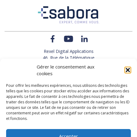
Rexel Digital Applications
46, Rue de la Télématique
Le Polygone 42000 SAINT-ETIENNE
Gérer le consentement aux
TEL : 33(0)4 77 92 28 60
cookies
FAX : 33(0)4 77 92 28 61
SUPPORT : 33(0)4 69 68 82 10
Pour offrir les meilleures expériences, nous utilisons des technologies
telles que les cookies pour stocker et/ou accéder aux informations des
appareils. Le fait de consentir à ces technologies nous permettra de
NOUS CONTACTER
traiter des données telles que le comportement de navigation ou les ID
uniques sur ce site. Le fait de ne pas consentir ou de retirer son
consentement peut avoir un effet négatif sur certaines caractéristiques
et fonctions.
Actualités
Carrières
Accepter