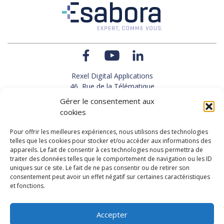
Rexel Digital Applications
46, Rue de la Télématique
Le Polygone 42000 SAINT-ETIENNE
Gérer le consentement aux
TEL : 33(0)4 77 92 28 60
cookies
FAX : 33(0)4 77 92 28 61
SUPPORT : 33(0)4 69 68 82 10
Pour offrir les meilleures expériences, nous utilisons des technologies
telles que les cookies pour stocker et/ou accéder aux informations des
appareils. Le fait de consentir à ces technologies nous permettra de
NOUS CONTACTER
traiter des données telles que le comportement de navigation ou les ID
uniques sur ce site. Le fait de ne pas consentir ou de retirer son
consentement peut avoir un effet négatif sur certaines caractéristiques
et fonctions.
Actualités
Carrières
Accepter