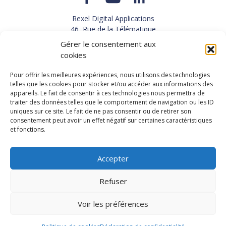
Rexel Digital Applications
46, Rue de la Télématique
Le Polygone 42000 SAINT-ETIENNE
Gérer le consentement aux
TEL : 33(0)4 77 92 28 60
cookies
FAX : 33(0)4 77 92 28 61
SUPPORT : 33(0)4 69 68 82 10
Pour offrir les meilleures expériences, nous utilisons des technologies
telles que les cookies pour stocker et/ou accéder aux informations des
appareils. Le fait de consentir à ces technologies nous permettra de
NOUS CONTACTER
traiter des données telles que le comportement de navigation ou les ID
uniques sur ce site. Le fait de ne pas consentir ou de retirer son
consentement peut avoir un effet négatif sur certaines caractéristiques
et fonctions.
Actualités
Carrières
Accepter
Refuser
Copyright 2026, Rexel Digital Applications
Démo
Politique de protection des données personnelles
-
Voir les préférences
Mentions légales