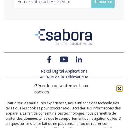
Rexel Digital Applications
46, Rue de la Télématique
Le Polygone 42000 SAINT-ETIENNE
Gérer le consentement aux
TEL : 33(0)4 77 92 28 60
cookies
FAX : 33(0)4 77 92 28 61
SUPPORT : 33(0)4 69 68 82 10
Pour offrir les meilleures expériences, nous utilisons des technologies
telles que les cookies pour stocker et/ou accéder aux informations des
appareils. Le fait de consentir à ces technologies nous permettra de
NOUS CONTACTER
traiter des données telles que le comportement de navigation ou les ID
uniques sur ce site. Le fait de ne pas consentir ou de retirer son