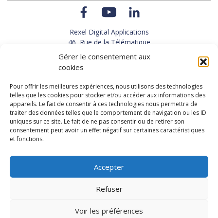
Rexel Digital Applications
46, Rue de la Télématique
Le Polygone 42000 SAINT-ETIENNE
Gérer le consentement aux
TEL : 33(0)4 77 92 28 60
cookies
FAX : 33(0)4 77 92 28 61
SUPPORT : 33(0)4 69 68 82 10
Pour offrir les meilleures expériences, nous utilisons des technologies
telles que les cookies pour stocker et/ou accéder aux informations des
appareils. Le fait de consentir à ces technologies nous permettra de
NOUS CONTACTER
traiter des données telles que le comportement de navigation ou les ID
uniques sur ce site. Le fait de ne pas consentir ou de retirer son
consentement peut avoir un effet négatif sur certaines caractéristiques
et fonctions.
Actualités
Carrières
Accepter
Refuser
Copyright 2026, Rexel Digital Applications
Démo
Politique de protection des données personnelles
-
Voir les préférences