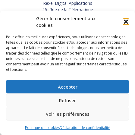
Rexel Digital Applications
46, Rue de la Télématique
Le Polygone 42000 SAINT-ETIENNE
Gérer le consentement aux
TEL : 33(0)4 77 92 28 60
cookies
FAX : 33(0)4 77 92 28 61
SUPPORT : 33(0)4 69 68 82 10
Pour offrir les meilleures expériences, nous utilisons des technologies
telles que les cookies pour stocker et/ou accéder aux informations des
appareils. Le fait de consentir à ces technologies nous permettra de
NOUS CONTACTER
traiter des données telles que le comportement de navigation ou les ID
uniques sur ce site. Le fait de ne pas consentir ou de retirer son
consentement peut avoir un effet négatif sur certaines caractéristiques
et fonctions.
Actualités
Carrières
Accepter
Refuser
Copyright 2026, Rexel Digital Applications
Démo
Politique de protection des données personnelles
-
Voir les préférences
Mentions légales
-
Conditions générales de vente
-
Recrutement
Politique de cookies
Déclaration de confidentialité