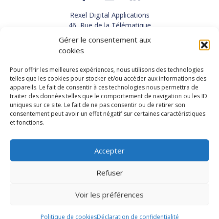
Rexel Digital Applications
46, Rue de la Télématique
Le Polygone 42000 SAINT-ETIENNE
Gérer le consentement aux
TEL : 33(0)4 77 92 28 60
cookies
FAX : 33(0)4 77 92 28 61
SUPPORT : 33(0)4 69 68 82 10
Pour offrir les meilleures expériences, nous utilisons des technologies
telles que les cookies pour stocker et/ou accéder aux informations des
appareils. Le fait de consentir à ces technologies nous permettra de
NOUS CONTACTER
traiter des données telles que le comportement de navigation ou les ID
uniques sur ce site. Le fait de ne pas consentir ou de retirer son
consentement peut avoir un effet négatif sur certaines caractéristiques
et fonctions.
Actualités
Carrières
Accepter
Refuser
Copyright 2026, Rexel Digital Applications
Démo
Politique de protection des données personnelles
-
Voir les préférences
Mentions légales
-
Conditions générales de vente
-
Recrutement
Politique de cookies
Déclaration de confidentialité