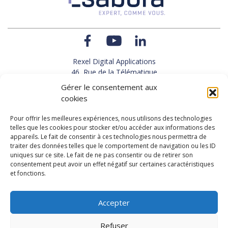
Rexel Digital Applications
46, Rue de la Télématique
Le Polygone 42000 SAINT-ETIENNE
Gérer le consentement aux
TEL : 33(0)4 77 92 28 60
cookies
FAX : 33(0)4 77 92 28 61
SUPPORT : 33(0)4 69 68 82 10
Pour offrir les meilleures expériences, nous utilisons des technologies
telles que les cookies pour stocker et/ou accéder aux informations des
appareils. Le fait de consentir à ces technologies nous permettra de
NOUS CONTACTER
traiter des données telles que le comportement de navigation ou les ID
uniques sur ce site. Le fait de ne pas consentir ou de retirer son
consentement peut avoir un effet négatif sur certaines caractéristiques
et fonctions.
Actualités
Carrières
Accepter
Refuser