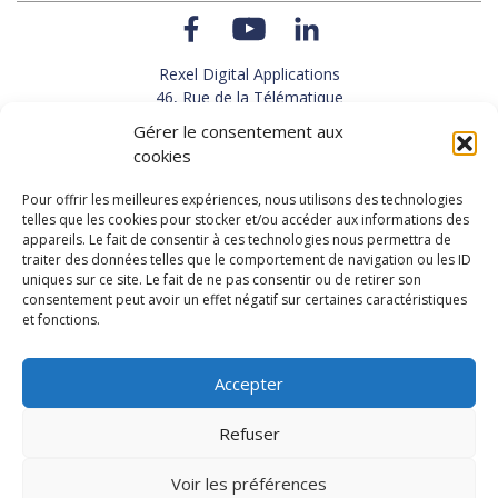
Rexel Digital Applications
46, Rue de la Télématique
Le Polygone 42000 SAINT-ETIENNE
Gérer le consentement aux
TEL : 33(0)4 77 92 28 60
cookies
FAX : 33(0)4 77 92 28 61
SUPPORT : 33(0)4 69 68 82 10
Pour offrir les meilleures expériences, nous utilisons des technologies
telles que les cookies pour stocker et/ou accéder aux informations des
appareils. Le fait de consentir à ces technologies nous permettra de
NOUS CONTACTER
traiter des données telles que le comportement de navigation ou les ID
uniques sur ce site. Le fait de ne pas consentir ou de retirer son
consentement peut avoir un effet négatif sur certaines caractéristiques
et fonctions.
Actualités
Carrières
Accepter
Refuser
Copyright 2026, Rexel Digital Applications
Démo
Politique de protection des données personnelles
-
Voir les préférences