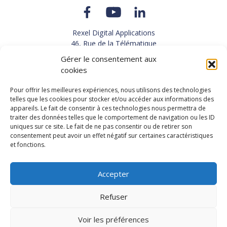
Rexel Digital Applications
46, Rue de la Télématique
Le Polygone 42000 SAINT-ETIENNE
Gérer le consentement aux
TEL : 33(0)4 77 92 28 60
cookies
FAX : 33(0)4 77 92 28 61
SUPPORT : 33(0)4 69 68 82 10
Pour offrir les meilleures expériences, nous utilisons des technologies
telles que les cookies pour stocker et/ou accéder aux informations des
appareils. Le fait de consentir à ces technologies nous permettra de
NOUS CONTACTER
traiter des données telles que le comportement de navigation ou les ID
uniques sur ce site. Le fait de ne pas consentir ou de retirer son
consentement peut avoir un effet négatif sur certaines caractéristiques
et fonctions.
Actualités
Carrières
Accepter
Refuser
Copyright 2026, Rexel Digital Applications
Démo
Politique de protection des données personnelles
-
Voir les préférences