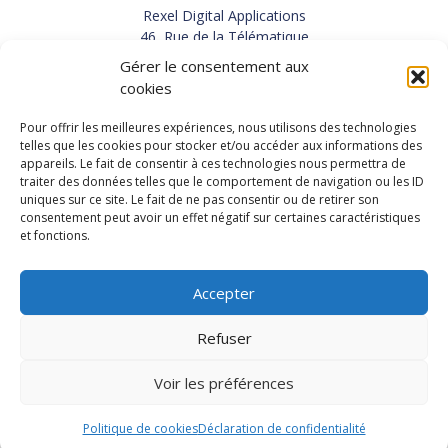
Rexel Digital Applications
46, Rue de la Télématique
Le Polygone 42000 SAINT-ETIENNE
Gérer le consentement aux
TEL : 33(0)4 77 92 28 60
cookies
FAX : 33(0)4 77 92 28 61
SUPPORT : 33(0)4 69 68 82 10
Pour offrir les meilleures expériences, nous utilisons des technologies
telles que les cookies pour stocker et/ou accéder aux informations des
appareils. Le fait de consentir à ces technologies nous permettra de
NOUS CONTACTER
traiter des données telles que le comportement de navigation ou les ID
uniques sur ce site. Le fait de ne pas consentir ou de retirer son
consentement peut avoir un effet négatif sur certaines caractéristiques
et fonctions.
Actualités
Carrières
Accepter
Refuser
Copyright 2026, Rexel Digital Applications
Démo
Politique de protection des données personnelles
-
Voir les préférences
Mentions légales
-
Conditions générales de vente
-
Recrutement
Politique de cookies
Déclaration de confidentialité