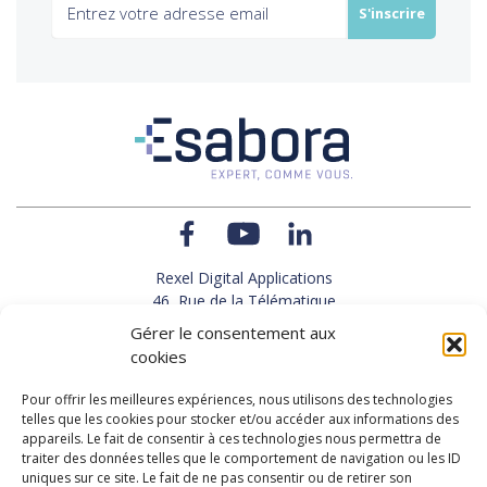
Rexel Digital Applications
46, Rue de la Télématique
Le Polygone 42000 SAINT-ETIENNE
Gérer le consentement aux
TEL : 33(0)4 77 92 28 60
cookies
FAX : 33(0)4 77 92 28 61
SUPPORT : 33(0)4 69 68 82 10
Pour offrir les meilleures expériences, nous utilisons des technologies
telles que les cookies pour stocker et/ou accéder aux informations des
appareils. Le fait de consentir à ces technologies nous permettra de
NOUS CONTACTER
traiter des données telles que le comportement de navigation ou les ID
uniques sur ce site. Le fait de ne pas consentir ou de retirer son