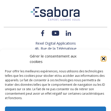
Rexel Digital Applications
46, Rue de la Télématique
Le Polygone 42000 SAINT-ETIENNE
Gérer le consentement aux
TEL : 33(0)4 77 92 28 60
cookies
FAX : 33(0)4 77 92 28 61
SUPPORT : 33(0)4 69 68 82 10
Pour offrir les meilleures expériences, nous utilisons des technologies
telles que les cookies pour stocker et/ou accéder aux informations des
appareils. Le fait de consentir à ces technologies nous permettra de
NOUS CONTACTER
traiter des données telles que le comportement de navigation ou les ID
uniques sur ce site. Le fait de ne pas consentir ou de retirer son
consentement peut avoir un effet négatif sur certaines caractéristiques
et fonctions.
Actualités
Carrières