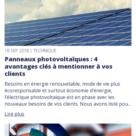
18 SEP 2018 | TECHNIQUE
Panneaux photovoltaïques : 4
avantages clés à mentionner à vos
clients
Besoins en énergie renouvelable, mode de vie plus
écoresponsable et surtout économie d’énergie,
l’électrique photovoltaïque est en phase avec les
nouveaux besoins de vos clients. Nous avons listé pour
vous 4 arguments à mettre en avant lors des premiers
Lire plus
échanges avec vos clients. Tendre vers
l’autoconsommation avec le photovoltaïque Captant
l’énergie du soleil via leurs […]