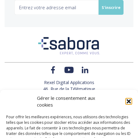
Rexel Digital Applications
46, Rue de la Télématique
Le Polygone 42000 SAINT-ETIENNE
Gérer le consentement aux
TEL : 33(0)4 77 92 28 60
cookies
FAX : 33(0)4 77 92 28 61
SUPPORT : 33(0)4 69 68 82 10
Pour offrir les meilleures expériences, nous utilisons des technologies
telles que les cookies pour stocker et/ou accéder aux informations des
appareils. Le fait de consentir à ces technologies nous permettra de
NOUS CONTACTER
traiter des données telles que le comportement de navigation ou les ID